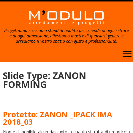
Progettiamo e creiamo stand di qualità per aziende di ogni settore
e di ogni dimensione, allestiamo mostre di qualsiasi genere e
arrediamo il vostro spazio con gusto e professionalità.
Passa
al
Slide Type:
ZANON
contenuto
FORMING
Protetto: ZANON _IPACK IMA
2018_03
Non è disponibile alcun riassunto in quanto si tratta di un articolo