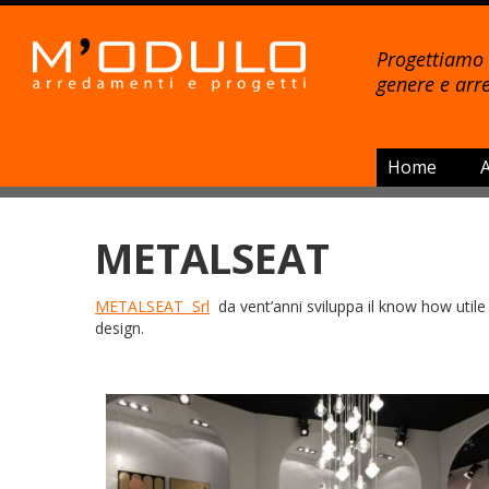
Progettiamo 
genere e arre
Home
Passa
al
METALSEAT
contenuto
METALSEAT Srl
da vent’anni sviluppa il know how utile a
design.