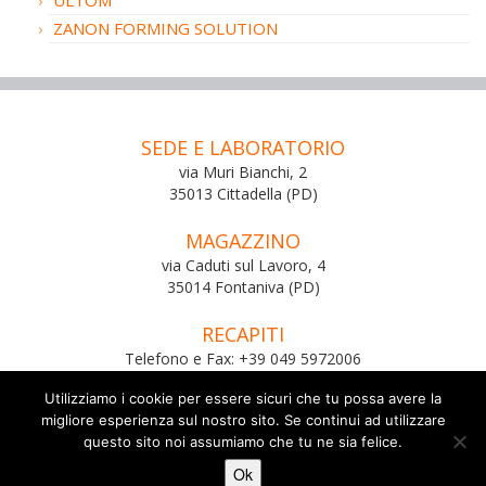
ZANON FORMING SOLUTION
SEDE E LABORATORIO
via Muri Bianchi, 2
35013 Cittadella (PD)
MAGAZZINO
via Caduti sul Lavoro, 4
35014 Fontaniva (PD)
RECAPITI
Telefono e Fax: +39 049 5972006
Email:
info@m-odulo.com
Utilizziamo i cookie per essere sicuri che tu possa avere la
migliore esperienza sul nostro sito. Se continui ad utilizzare
questo sito noi assumiamo che tu ne sia felice.
© 2026
M’odulo snc
di Simioni Mauro, Gianluca & C
Ok