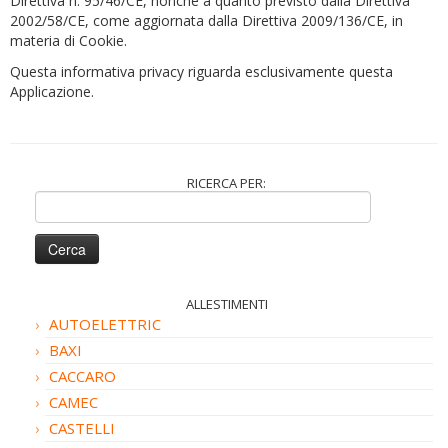
Direttiva n. 95/46/CE, nonché a quanto previsto dalla Direttiva
2002/58/CE, come aggiornata dalla Direttiva 2009/136/CE, in
materia di Cookie.
Questa informativa privacy riguarda esclusivamente questa
Applicazione.
RICERCA PER:
Ricerca
per:
ALLESTIMENTI
AUTOELETTRIC
BAXI
CACCARO
CAMEC
CASTELLI